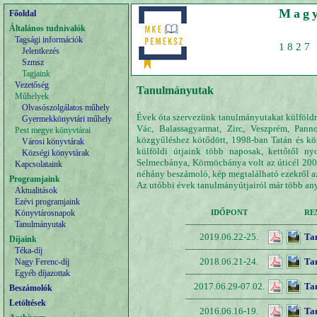
Magy
Főoldal
Általános tudnivalók
Tagsági információk
1827 
Jelentkezés
Szmsz
Tagjaink
Vezetőség
Tanulmányutak
Műhelyek
Olvasószolgálatos műhely
Évek óta szervezünk tanulmányutakat külföldre 
Gyermekkönyvtári műhely
Vác, Balassagyarmat, Zirc, Veszprém, Pann
Pest megye könyvtárai
közgyűléshez kötődött, 1998-ban Tatán és kö
Városi könyvtárak
külföldi útjaink több naposak, kettőtől ny
Községi könyvtárak
Selmecbánya, Körmöcbánya volt az úticél 200
Kapcsolataink
néhány beszámoló, kép megtalálható ezekről az
Programjaink
Az utóbbi évek tanulmányútjairól már több an
Aktualitások
Ezévi programjaink
Könyvtárosnapok
IDŐPONT
RE
Tanulmányutak
2019.06.22-25.
Ta
Díjaink
Téka-díj
2018.06.21-24.
Tan
Nagy Ferenc-díj
Egyéb díjazottak
2017.06.29-07.02.
Ta
Beszámolók
Letöltések
2016.06.16-19.
Ta