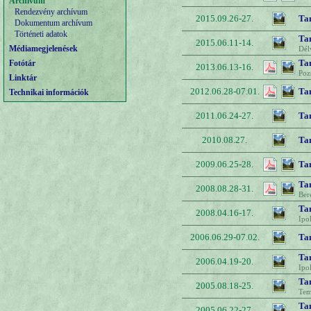
Archívum
Rendezvény archívum
2015.09.26-27.
Ta
Dokumentum archívum
Történeti adatok
Ta
2015.06.11-14.
Médiamegjelenések
Dél
Tan
Fotótár
2013.06.13-16.
Poz
Linktár
2012.06.28-07.01.
Ta
Technikai információk
2011.06.24-27.
Ta
2010.08.27.
Ta
2009.06.25-28.
Ta
Ta
2008.08.28-31.
Ber
Ta
2008.04.16-17.
Ipo
2006.06.29-07.02.
Ta
Ta
2006.04.19-20.
Ipo
Ta
2005.08.18-25.
Tem
Ta
2005.06.22-27.