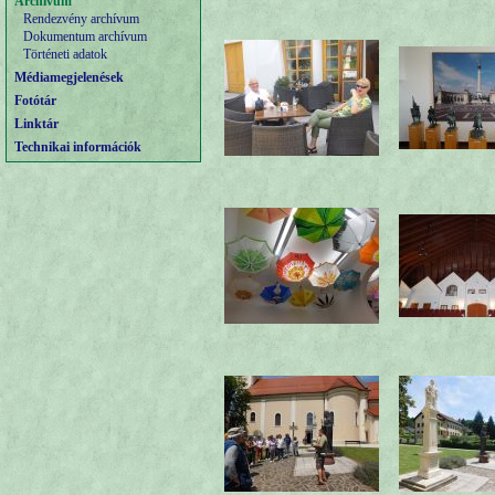
Archívum
Rendezvény archívum
Dokumentum archívum
Történeti adatok
Médiamegjelenések
Fotótár
Linktár
Technikai információk