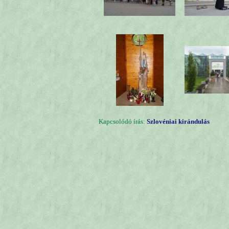
Kapcsolódó írás:
Szlovéniai kirándulás