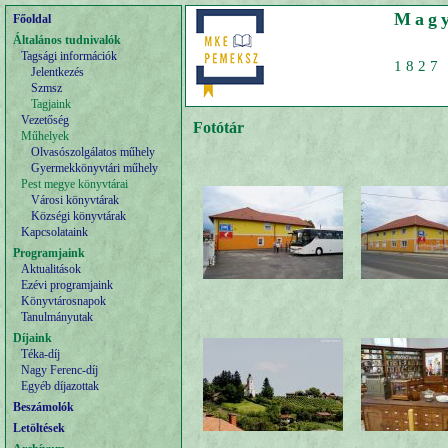
Magy
Főoldal
Általános tudnivalók
Tagsági információk
1827 
Jelentkezés
Szmsz
Tagjaink
Vezetőség
Fotótár
Műhelyek
Olvasószolgálatos műhely
Gyermekkönyvtári műhely
Pest megye könyvtárai
Városi könyvtárak
Községi könyvtárak
Kapcsolataink
Programjaink
Aktualitások
Ezévi programjaink
Könyvtárosnapok
Tanulmányutak
Díjaink
Téka-díj
Nagy Ferenc-díj
Egyéb díjazottak
Beszámolók
Letöltések