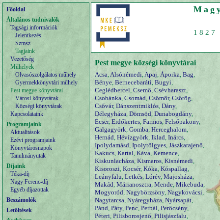
Magy
Főoldal
Általános tudnivalók
Tagsági információk
1827 
Jelentkezés
Szmsz
Tagjaink
Vezetőség
Pest megye községi könyvtárai
Műhelyek
Acsa
,
Alsónémedi
,
Apaj
,
Áporka
,
Bag
,
Olvasószolgálatos műhely
Bénye
,
Bernecebaráti
,
Bugyi
,
Gyermekkönyvtári műhely
Ceglédbercel
,
Csemő
,
Csévharaszt
,
Pest megye könyvtárai
Csobánka
,
Csomád
,
Csömör
,
Csörög
,
Városi könyvtárak
Csővár
,
Dánszentmiklós
,
Dány
,
Községi könyvtárak
Délegyháza
,
Dömsöd
,
Dunabogdány
,
Kapcsolataink
Ecser
,
Erdőkertes
,
Farmos
,
Felsőpakony
,
Programjaink
Galgagyörk
,
Gomba
,
Herceghalom
,
Aktualitások
Hernád
,
Hévízgyörk
,
Iklad
,
Inárcs
,
Ezévi programjaink
Ipolydamásd
,
Ipolytölgyes
,
Jászkarajenő
,
Könyvtárosnapok
Kakucs
,
Kartal
,
Káva
,
Kemence
,
Tanulmányutak
Kiskunlacháza
,
Kismaros
,
Kisnémedi
,
Díjaink
Kisoroszi
,
Kocsér
,
Kóka
,
Kóspallag
,
Téka-díj
Leányfalu
,
Letkés
,
Lórév
,
Majosháza
,
Nagy Ferenc-díj
Makád
,
Márianosztra
,
Mende
,
Mikebuda
,
Egyéb díjazottak
Mogyoród
,
Nagybörzsöny
,
Nagykovácsi
,
Beszámolók
Nagytarcsa
,
Nyáregyháza
,
Nyársapát
,
Pánd
,
Páty
,
Penc
,
Perbál
,
Perőcsény
,
Letöltések
Péteri
,
Pilisborosjenő
,
Pilisjászfalu
,