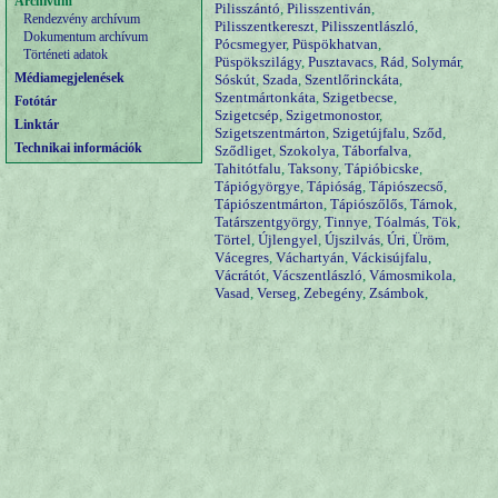
Archívum
Pilisszántó
,
Pilisszentiván
,
Rendezvény archívum
Pilisszentkereszt
,
Pilisszentlászló
,
Dokumentum archívum
Pócsmegyer
,
Püspökhatvan
,
Történeti adatok
Püspökszilágy
,
Pusztavacs
,
Rád
,
Solymár
,
Médiamegjelenések
Sóskút
,
Szada
,
Szentlőrinckáta
,
Szentmártonkáta
,
Szigetbecse
,
Fotótár
Szigetcsép
,
Szigetmonostor
,
Linktár
Szigetszentmárton
,
Szigetújfalu
,
Sződ
,
Technikai információk
Sződliget
,
Szokolya
,
Táborfalva
,
Tahitótfalu
,
Taksony
,
Tápióbicske
,
Tápiógyörgye
,
Tápióság
,
Tápiószecső
,
Tápiószentmárton
,
Tápiószőlős
,
Tárnok
,
Tatárszentgyörgy
,
Tinnye
,
Tóalmás
,
Tök
,
Törtel
,
Újlengyel
,
Újszilvás
,
Úri
,
Üröm
,
Vácegres
,
Váchartyán
,
Váckisújfalu
,
Vácrátót
,
Vácszentlászló
,
Vámosmikola
,
Vasad
,
Verseg
,
Zebegény
,
Zsámbok
,