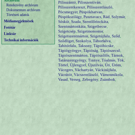
Archívum
Pilisszántó
,
Pilisszentiván
,
Rendezvény archívum
Pilisszentkereszt
,
Pilisszentlászló
,
Dokumentum archívum
Pócsmegyer
,
Püspökhatvan
,
Történeti adatok
Püspökszilágy
,
Pusztavacs
,
Rád
,
Solymár
,
Médiamegjelenések
Sóskút
,
Szada
,
Szentlőrinckáta
,
Szentmártonkáta
,
Szigetbecse
,
Fotótár
Szigetcsép
,
Szigetmonostor
,
Linktár
Szigetszentmárton
,
Szigetújfalu
,
Sződ
,
Technikai információk
Sződliget
,
Szokolya
,
Táborfalva
,
Tahitótfalu
,
Taksony
,
Tápióbicske
,
Tápiógyörgye
,
Tápióság
,
Tápiószecső
,
Tápiószentmárton
,
Tápiószőlős
,
Tárnok
,
Tatárszentgyörgy
,
Tinnye
,
Tóalmás
,
Tök
,
Törtel
,
Újlengyel
,
Újszilvás
,
Úri
,
Üröm
,
Vácegres
,
Váchartyán
,
Váckisújfalu
,
Vácrátót
,
Vácszentlászló
,
Vámosmikola
,
Vasad
,
Verseg
,
Zebegény
,
Zsámbok
,