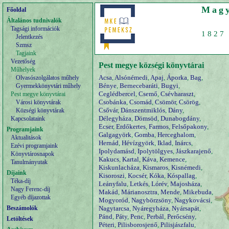
Magy
Főoldal
Általános tudnivalók
Tagsági információk
1827 
Jelentkezés
Szmsz
Tagjaink
Vezetőség
Pest megye községi könyvtárai
Műhelyek
Acsa
,
Alsónémedi
,
Apaj
,
Áporka
,
Bag
,
Olvasószolgálatos műhely
Bénye
,
Bernecebaráti
,
Bugyi
,
Gyermekkönyvtári műhely
Ceglédbercel
,
Csemő
,
Csévharaszt
,
Pest megye könyvtárai
Csobánka
,
Csomád
,
Csömör
,
Csörög
,
Városi könyvtárak
Csővár
,
Dánszentmiklós
,
Dány
,
Községi könyvtárak
Délegyháza
,
Dömsöd
,
Dunabogdány
,
Kapcsolataink
Ecser
,
Erdőkertes
,
Farmos
,
Felsőpakony
,
Programjaink
Galgagyörk
,
Gomba
,
Herceghalom
,
Aktualitások
Hernád
,
Hévízgyörk
,
Iklad
,
Inárcs
,
Ezévi programjaink
Ipolydamásd
,
Ipolytölgyes
,
Jászkarajenő
,
Könyvtárosnapok
Kakucs
,
Kartal
,
Káva
,
Kemence
,
Tanulmányutak
Kiskunlacháza
,
Kismaros
,
Kisnémedi
,
Díjaink
Kisoroszi
,
Kocsér
,
Kóka
,
Kóspallag
,
Téka-díj
Leányfalu
,
Letkés
,
Lórév
,
Majosháza
,
Nagy Ferenc-díj
Makád
,
Márianosztra
,
Mende
,
Mikebuda
,
Egyéb díjazottak
Mogyoród
,
Nagybörzsöny
,
Nagykovácsi
,
Beszámolók
Nagytarcsa
,
Nyáregyháza
,
Nyársapát
,
Pánd
,
Páty
,
Penc
,
Perbál
,
Perőcsény
,
Letöltések
Péteri
,
Pilisborosjenő
,
Pilisjászfalu
,