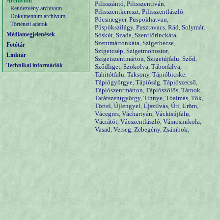
Archívum
Pilisszántó
,
Pilisszentiván
,
Rendezvény archívum
Pilisszentkereszt
,
Pilisszentlászló
,
Dokumentum archívum
Pócsmegyer
,
Püspökhatvan
,
Történeti adatok
Püspökszilágy
,
Pusztavacs
,
Rád
,
Solymár
,
Médiamegjelenések
Sóskút
,
Szada
,
Szentlőrinckáta
,
Szentmártonkáta
,
Szigetbecse
,
Fotótár
Szigetcsép
,
Szigetmonostor
,
Linktár
Szigetszentmárton
,
Szigetújfalu
,
Sződ
,
Technikai információk
Sződliget
,
Szokolya
,
Táborfalva
,
Tahitótfalu
,
Taksony
,
Tápióbicske
,
Tápiógyörgye
,
Tápióság
,
Tápiószecső
,
Tápiószentmárton
,
Tápiószőlős
,
Tárnok
,
Tatárszentgyörgy
,
Tinnye
,
Tóalmás
,
Tök
,
Törtel
,
Újlengyel
,
Újszilvás
,
Úri
,
Üröm
,
Vácegres
,
Váchartyán
,
Váckisújfalu
,
Vácrátót
,
Vácszentlászló
,
Vámosmikola
,
Vasad
,
Verseg
,
Zebegény
,
Zsámbok
,