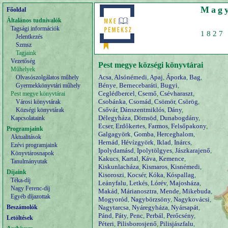
Magy
Főoldal
Általános tudnivalók
Tagsági információk
1827 
Jelentkezés
Szmsz
Tagjaink
Vezetőség
Pest megye községi könyvtárai
Műhelyek
Acsa
,
Alsónémedi
,
Apaj
,
Áporka
,
Bag
,
Olvasószolgálatos műhely
Bénye
,
Bernecebaráti
,
Bugyi
,
Gyermekkönyvtári műhely
Ceglédbercel
,
Csemő
,
Csévharaszt
,
Pest megye könyvtárai
Csobánka
,
Csomád
,
Csömör
,
Csörög
,
Városi könyvtárak
Csővár
,
Dánszentmiklós
,
Dány
,
Községi könyvtárak
Délegyháza
,
Dömsöd
,
Dunabogdány
,
Kapcsolataink
Ecser
,
Erdőkertes
,
Farmos
,
Felsőpakony
,
Programjaink
Galgagyörk
,
Gomba
,
Herceghalom
,
Aktualitások
Hernád
,
Hévízgyörk
,
Iklad
,
Inárcs
,
Ezévi programjaink
Ipolydamásd
,
Ipolytölgyes
,
Jászkarajenő
,
Könyvtárosnapok
Kakucs
,
Kartal
,
Káva
,
Kemence
,
Tanulmányutak
Kiskunlacháza
,
Kismaros
,
Kisnémedi
,
Díjaink
Kisoroszi
,
Kocsér
,
Kóka
,
Kóspallag
,
Téka-díj
Leányfalu
,
Letkés
,
Lórév
,
Majosháza
,
Nagy Ferenc-díj
Makád
,
Márianosztra
,
Mende
,
Mikebuda
,
Egyéb díjazottak
Mogyoród
,
Nagybörzsöny
,
Nagykovácsi
,
Beszámolók
Nagytarcsa
,
Nyáregyháza
,
Nyársapát
,
Pánd
,
Páty
,
Penc
,
Perbál
,
Perőcsény
,
Letöltések
Péteri
,
Pilisborosjenő
,
Pilisjászfalu
,