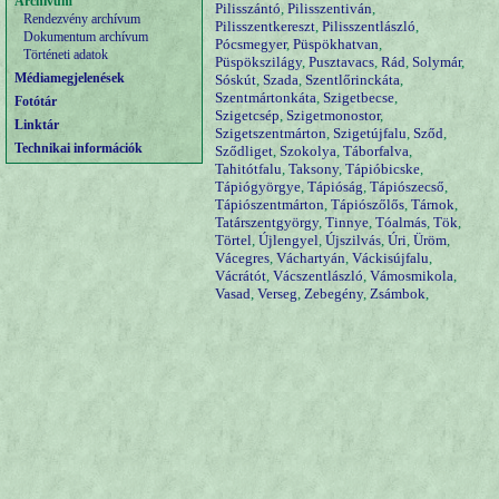
Archívum
Pilisszántó
,
Pilisszentiván
,
Rendezvény archívum
Pilisszentkereszt
,
Pilisszentlászló
,
Dokumentum archívum
Pócsmegyer
,
Püspökhatvan
,
Történeti adatok
Püspökszilágy
,
Pusztavacs
,
Rád
,
Solymár
,
Médiamegjelenések
Sóskút
,
Szada
,
Szentlőrinckáta
,
Szentmártonkáta
,
Szigetbecse
,
Fotótár
Szigetcsép
,
Szigetmonostor
,
Linktár
Szigetszentmárton
,
Szigetújfalu
,
Sződ
,
Technikai információk
Sződliget
,
Szokolya
,
Táborfalva
,
Tahitótfalu
,
Taksony
,
Tápióbicske
,
Tápiógyörgye
,
Tápióság
,
Tápiószecső
,
Tápiószentmárton
,
Tápiószőlős
,
Tárnok
,
Tatárszentgyörgy
,
Tinnye
,
Tóalmás
,
Tök
,
Törtel
,
Újlengyel
,
Újszilvás
,
Úri
,
Üröm
,
Vácegres
,
Váchartyán
,
Váckisújfalu
,
Vácrátót
,
Vácszentlászló
,
Vámosmikola
,
Vasad
,
Verseg
,
Zebegény
,
Zsámbok
,