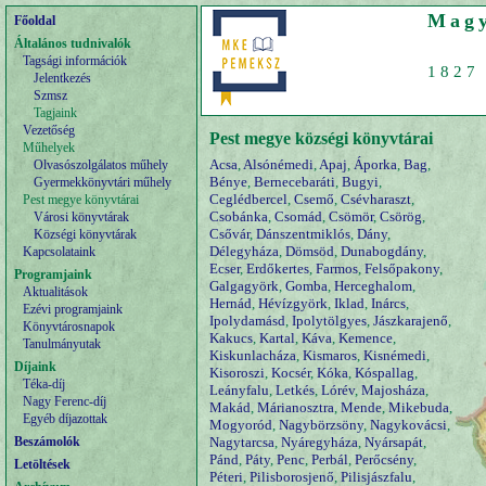
Magy
Főoldal
Általános tudnivalók
Tagsági információk
1827 
Jelentkezés
Szmsz
Tagjaink
Vezetőség
Pest megye községi könyvtárai
Műhelyek
Acsa
,
Alsónémedi
,
Apaj
,
Áporka
,
Bag
,
Olvasószolgálatos műhely
Bénye
,
Bernecebaráti
,
Bugyi
,
Gyermekkönyvtári műhely
Ceglédbercel
,
Csemő
,
Csévharaszt
,
Pest megye könyvtárai
Csobánka
,
Csomád
,
Csömör
,
Csörög
,
Városi könyvtárak
Csővár
,
Dánszentmiklós
,
Dány
,
Községi könyvtárak
Délegyháza
,
Dömsöd
,
Dunabogdány
,
Kapcsolataink
Ecser
,
Erdőkertes
,
Farmos
,
Felsőpakony
,
Programjaink
Galgagyörk
,
Gomba
,
Herceghalom
,
Aktualitások
Hernád
,
Hévízgyörk
,
Iklad
,
Inárcs
,
Ezévi programjaink
Ipolydamásd
,
Ipolytölgyes
,
Jászkarajenő
,
Könyvtárosnapok
Kakucs
,
Kartal
,
Káva
,
Kemence
,
Tanulmányutak
Kiskunlacháza
,
Kismaros
,
Kisnémedi
,
Díjaink
Kisoroszi
,
Kocsér
,
Kóka
,
Kóspallag
,
Téka-díj
Leányfalu
,
Letkés
,
Lórév
,
Majosháza
,
Nagy Ferenc-díj
Makád
,
Márianosztra
,
Mende
,
Mikebuda
,
Egyéb díjazottak
Mogyoród
,
Nagybörzsöny
,
Nagykovácsi
,
Beszámolók
Nagytarcsa
,
Nyáregyháza
,
Nyársapát
,
Pánd
,
Páty
,
Penc
,
Perbál
,
Perőcsény
,
Letöltések
Péteri
,
Pilisborosjenő
,
Pilisjászfalu
,