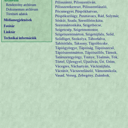
Archívum
Pilisszántó
,
Pilisszentiván
,
Rendezvény archívum
Pilisszentkereszt
,
Pilisszentlászló
,
Dokumentum archívum
Pócsmegyer
,
Püspökhatvan
,
Történeti adatok
Püspökszilágy
,
Pusztavacs
,
Rád
,
Solymár
,
Médiamegjelenések
Sóskút
,
Szada
,
Szentlőrinckáta
,
Szentmártonkáta
,
Szigetbecse
,
Fotótár
Szigetcsép
,
Szigetmonostor
,
Linktár
Szigetszentmárton
,
Szigetújfalu
,
Sződ
,
Technikai információk
Sződliget
,
Szokolya
,
Táborfalva
,
Tahitótfalu
,
Taksony
,
Tápióbicske
,
Tápiógyörgye
,
Tápióság
,
Tápiószecső
,
Tápiószentmárton
,
Tápiószőlős
,
Tárnok
,
Tatárszentgyörgy
,
Tinnye
,
Tóalmás
,
Tök
,
Törtel
,
Újlengyel
,
Újszilvás
,
Úri
,
Üröm
,
Vácegres
,
Váchartyán
,
Váckisújfalu
,
Vácrátót
,
Vácszentlászló
,
Vámosmikola
,
Vasad
,
Verseg
,
Zebegény
,
Zsámbok
,