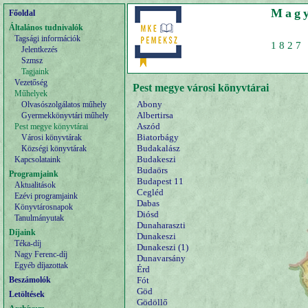
Magy
Főoldal
Általános tudnivalók
Tagsági információk
1827 
Jelentkezés
Szmsz
Tagjaink
Vezetőség
Pest megye városi könyvtárai
Műhelyek
Abony
Olvasószolgálatos műhely
Albertirsa
Gyermekkönyvtári műhely
Aszód
Pest megye könyvtárai
Biatorbágy
Városi könyvtárak
Budakalász
Községi könyvtárak
Budakeszi
Kapcsolataink
Budaörs
Programjaink
Budapest 11
Aktualitások
Cegléd
Ezévi programjaink
Dabas
Könyvtárosnapok
Diósd
Tanulmányutak
Dunaharaszti
Díjaink
Dunakeszi
Téka-díj
Dunakeszi (1)
Nagy Ferenc-díj
Dunavarsány
Egyéb díjazottak
Érd
Beszámolók
Fót
Göd
Letöltések
Gödöllő