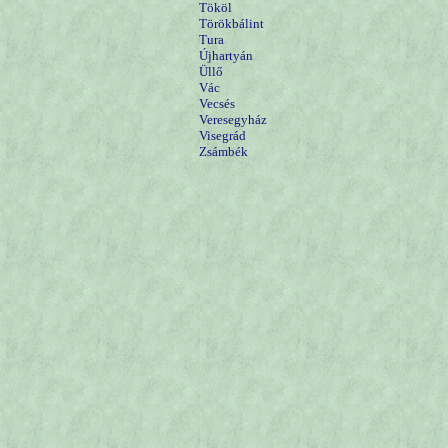
Tököl
Törökbálint
Tura
Újhartyán
Üllő
Vác
Vecsés
Veresegyház
Visegrád
Zsámbék