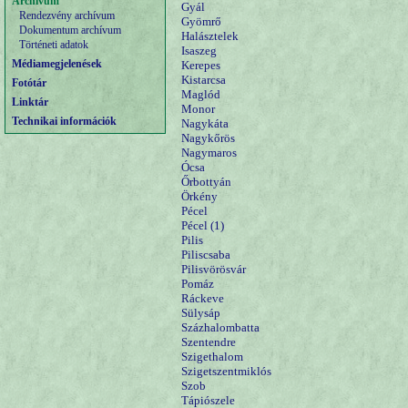
Archívum
Gyál
Rendezvény archívum
Gyömrő
Dokumentum archívum
Halásztelek
Történeti adatok
Isaszeg
Médiamegjelenések
Kerepes
Kistarcsa
Fotótár
Maglód
Linktár
Monor
Technikai információk
Nagykáta
Nagykőrös
Nagymaros
Ócsa
Őrbottyán
Örkény
Pécel
Pécel (1)
Pilis
Piliscsaba
Pilisvörösvár
Pomáz
Ráckeve
Sülysáp
Százhalombatta
Szentendre
Szigethalom
Szigetszentmiklós
Szob
Tápiószele