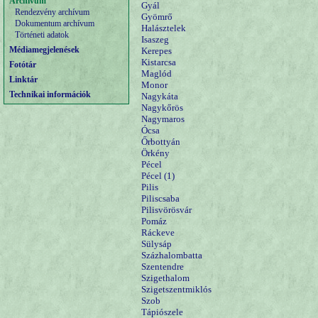
Archívum
Gyál
Rendezvény archívum
Gyömrő
Dokumentum archívum
Halásztelek
Történeti adatok
Isaszeg
Médiamegjelenések
Kerepes
Kistarcsa
Fotótár
Maglód
Linktár
Monor
Technikai információk
Nagykáta
Nagykőrös
Nagymaros
Ócsa
Őrbottyán
Örkény
Pécel
Pécel (1)
Pilis
Piliscsaba
Pilisvörösvár
Pomáz
Ráckeve
Sülysáp
Százhalombatta
Szentendre
Szigethalom
Szigetszentmiklós
Szob
Tápiószele