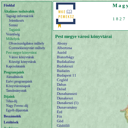
Magy
Főoldal
Általános tudnivalók
Tagsági információk
1827 
Jelentkezés
Szmsz
Tagjaink
Vezetőség
Pest megye városi könyvtárai
Műhelyek
Abony
Olvasószolgálatos műhely
Albertirsa
Gyermekkönyvtári műhely
Aszód
Pest megye könyvtárai
Biatorbágy
Városi könyvtárak
Budakalász
Községi könyvtárak
Budakeszi
Kapcsolataink
Budaörs
Programjaink
Budapest 11
Aktualitások
Cegléd
Ezévi programjaink
Dabas
Könyvtárosnapok
Diósd
Tanulmányutak
Dunaharaszti
Díjaink
Dunakeszi
Téka-díj
Dunakeszi (1)
Nagy Ferenc-díj
Dunavarsány
Egyéb díjazottak
Érd
Beszámolók
Fót
Göd
Letöltések
Gödöllő