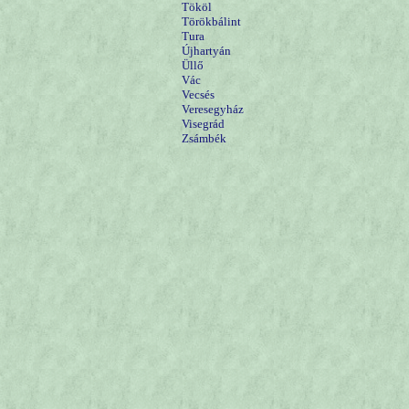
Tököl
Törökbálint
Tura
Újhartyán
Üllő
Vác
Vecsés
Veresegyház
Visegrád
Zsámbék