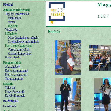
Magy
Főoldal
Általános tudnivalók
Tagsági információk
1827 
Jelentkezés
Szmsz
Tagjaink
Vezetőség
Fotótár
Műhelyek
Olvasószolgálatos műhely
Gyermekkönyvtári műhely
Pest megye könyvtárai
Városi könyvtárak
Községi könyvtárak
Kapcsolataink
Programjaink
Aktualitások
Ezévi programjaink
Könyvtárosnapok
Tanulmányutak
Díjaink
Téka-díj
Nagy Ferenc-díj
Egyéb díjazottak
Beszámolók
Letöltések