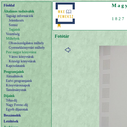
Magy
Főoldal
Általános tudnivalók
Tagsági információk
1827 
Jelentkezés
Szmsz
Tagjaink
Vezetőség
Fotótár
Műhelyek
Olvasószolgálatos műhely
Gyermekkönyvtári műhely
Pest megye könyvtárai
Városi könyvtárak
Községi könyvtárak
Kapcsolataink
Programjaink
Aktualitások
Ezévi programjaink
Könyvtárosnapok
Tanulmányutak
Díjaink
Téka-díj
Nagy Ferenc-díj
Egyéb díjazottak
Beszámolók
Letöltések