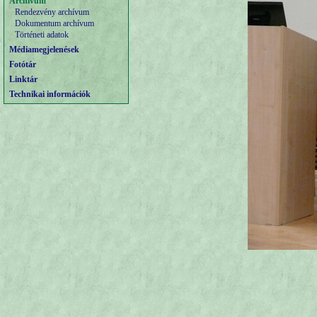
Archívum
Rendezvény archívum
Dokumentum archívum
Történeti adatok
Médiamegjelenések
Fotótár
Linktár
Technikai információk