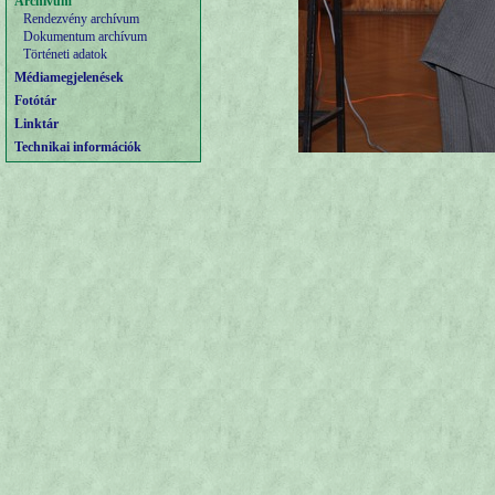
Archívum
Rendezvény archívum
Dokumentum archívum
Történeti adatok
Médiamegjelenések
Fotótár
Linktár
Technikai információk