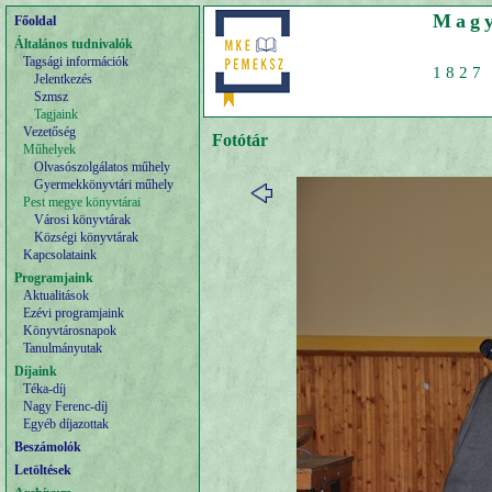
Magy
Főoldal
Általános tudnivalók
Tagsági információk
1827 
Jelentkezés
Szmsz
Tagjaink
Vezetőség
Fotótár
Műhelyek
Olvasószolgálatos műhely
Gyermekkönyvtári műhely
Pest megye könyvtárai
Városi könyvtárak
Községi könyvtárak
Kapcsolataink
Programjaink
Aktualitások
Ezévi programjaink
Könyvtárosnapok
Tanulmányutak
Díjaink
Téka-díj
Nagy Ferenc-díj
Egyéb díjazottak
Beszámolók
Letöltések