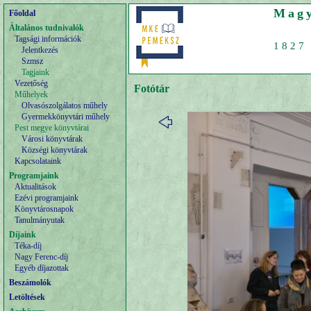
Magy
Főoldal
Általános tudnivalók
Tagsági információk
1827 
Jelentkezés
Szmsz
Tagjaink
Vezetőség
Fotótár
Műhelyek
Olvasószolgálatos műhely
Gyermekkönyvtári műhely
Pest megye könyvtárai
Városi könyvtárak
Községi könyvtárak
Kapcsolataink
Programjaink
Aktualitások
Ezévi programjaink
Könyvtárosnapok
Tanulmányutak
Díjaink
Téka-díj
Nagy Ferenc-díj
Egyéb díjazottak
Beszámolók
Letöltések