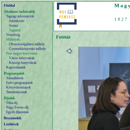
Magy
Főoldal
Általános tudnivalók
Tagsági információk
1827 
Jelentkezés
Szmsz
Tagjaink
Vezetőség
Fotótár
Műhelyek
Olvasószolgálatos műhely
Gyermekkönyvtári műhely
Pest megye könyvtárai
Városi könyvtárak
Községi könyvtárak
Kapcsolataink
Programjaink
Aktualitások
Ezévi programjaink
Könyvtárosnapok
Tanulmányutak
Díjaink
Téka-díj
Nagy Ferenc-díj
Egyéb díjazottak
Beszámolók
Letöltések