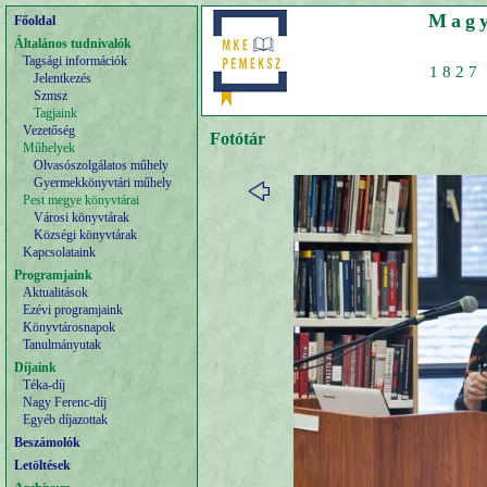
Magy
Főoldal
Általános tudnivalók
Tagsági információk
1827 
Jelentkezés
Szmsz
Tagjaink
Vezetőség
Fotótár
Műhelyek
Olvasószolgálatos műhely
Gyermekkönyvtári műhely
Pest megye könyvtárai
Városi könyvtárak
Községi könyvtárak
Kapcsolataink
Programjaink
Aktualitások
Ezévi programjaink
Könyvtárosnapok
Tanulmányutak
Díjaink
Téka-díj
Nagy Ferenc-díj
Egyéb díjazottak
Beszámolók
Letöltések