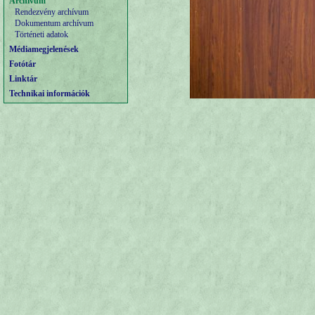
Archívum
Rendezvény archívum
Dokumentum archívum
Történeti adatok
Médiamegjelenések
Fotótár
Linktár
Technikai információk