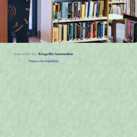
Kapcsolódó írás:
Közgyűlés Szentendrén
Vissza a kis képekhez