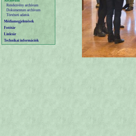
Archívum
Rendezvény archívum
Dokumentum archívum
Történeti adatok
Médiamegjelenések
Fotótár
Linktár
Technikai információk