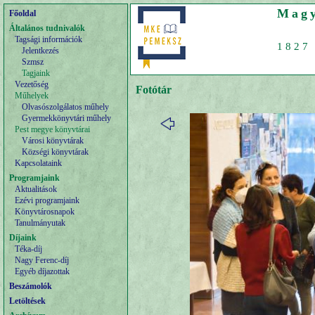
Magy
Főoldal
Általános tudnivalók
Tagsági információk
1827 
Jelentkezés
Szmsz
Tagjaink
Vezetőség
Fotótár
Műhelyek
Olvasószolgálatos műhely
Gyermekkönyvtári műhely
Pest megye könyvtárai
Városi könyvtárak
Községi könyvtárak
Kapcsolataink
Programjaink
Aktualitások
Ezévi programjaink
Könyvtárosnapok
Tanulmányutak
Díjaink
Téka-díj
Nagy Ferenc-díj
Egyéb díjazottak
Beszámolók
Letöltések