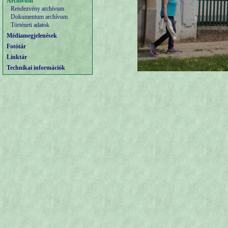
Archívum
Rendezvény archívum
Dokumentum archívum
Történeti adatok
Médiamegjelenések
Fotótár
Linktár
Technikai információk