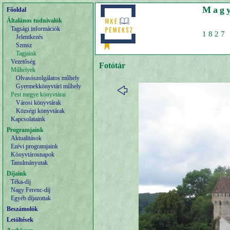
Magy
Főoldal
Általános tudnivalók
Tagsági információk
1827 
Jelentkezés
Szmsz
Tagjaink
Vezetőség
Fotótár
Műhelyek
Olvasószolgálatos műhely
Gyermekkönyvtári műhely
Pest megye könyvtárai
Városi könyvtárak
Községi könyvtárak
Kapcsolataink
Programjaink
Aktualitások
Ezévi programjaink
Könyvtárosnapok
Tanulmányutak
Díjaink
Téka-díj
Nagy Ferenc-díj
Egyéb díjazottak
Beszámolók
Letöltések