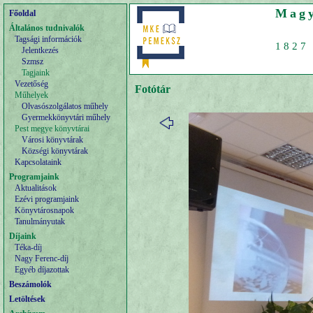
Magy
Főoldal
Általános tudnivalók
Tagsági információk
1827 
Jelentkezés
Szmsz
Tagjaink
Vezetőség
Fotótár
Műhelyek
Olvasószolgálatos műhely
Gyermekkönyvtári műhely
Pest megye könyvtárai
Városi könyvtárak
Községi könyvtárak
Kapcsolataink
Programjaink
Aktualitások
Ezévi programjaink
Könyvtárosnapok
Tanulmányutak
Díjaink
Téka-díj
Nagy Ferenc-díj
Egyéb díjazottak
Beszámolók
Letöltések