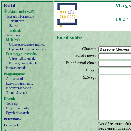
Magy
Főoldal
Általános tudnivalók
Tagsági információk
1827 
Jelentkezés
Szmsz
Tagjaink
Vezetőség
Email küldés
Műhelyek
Olvasószolgálatos műhely
Címzett:
Gyermekkönyvtári műhely
Pest megye könyvtárai
Feladó neve:
Városi könyvtárak
Feladó email címe:
Községi könyvtárak
Kapcsolataink
Tárgy:
Programjaink
Szöveg:
Aktualitások
Ezévi programjaink
Könyvtárosnapok
Tanulmányutak
Díjaink
Téka-díj
Nagy Ferenc-díj
Egyéb díjazottak
Beszámolók
Levelére szeretnénk 
Letöltések
hogy email címét p