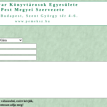
ar Könyvtárosok Egyesülete
Pest Megyei Szervezete
Budapest, Szent György tér 4-6.
www.pemeksz.hu
válaszolni, ezért kérjük,
ontosan adja meg!