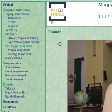
Magy
Főoldal
Általános tudnivalók
Tagsági információk
1827 
Jelentkezés
Szmsz
Tagjaink
Vezetőség
Fotótár
Műhelyek
Olvasószolgálatos műhely
Gyermekkönyvtári műhely
Pest megye könyvtárai
Városi könyvtárak
Községi könyvtárak
Kapcsolataink
Programjaink
Aktualitások
Ezévi programjaink
Könyvtárosnapok
Tanulmányutak
Díjaink
Téka-díj
Nagy Ferenc-díj
Egyéb díjazottak
Beszámolók
Letöltések