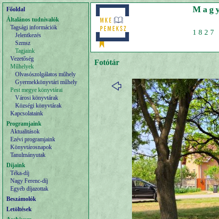
Magy
Főoldal
Általános tudnivalók
Tagsági információk
1827 
Jelentkezés
Szmsz
Tagjaink
Vezetőség
Fotótár
Műhelyek
Olvasószolgálatos műhely
Gyermekkönyvtári műhely
Pest megye könyvtárai
Városi könyvtárak
Községi könyvtárak
Kapcsolataink
Programjaink
Aktualitások
Ezévi programjaink
Könyvtárosnapok
Tanulmányutak
Díjaink
Téka-díj
Nagy Ferenc-díj
Egyéb díjazottak
Beszámolók
Letöltések