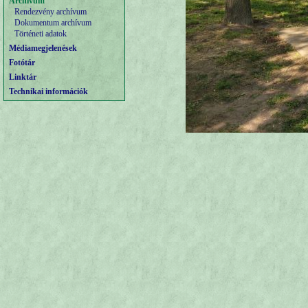
Archívum
Rendezvény archívum
Dokumentum archívum
Történeti adatok
Médiamegjelenések
Fotótár
Linktár
Technikai információk