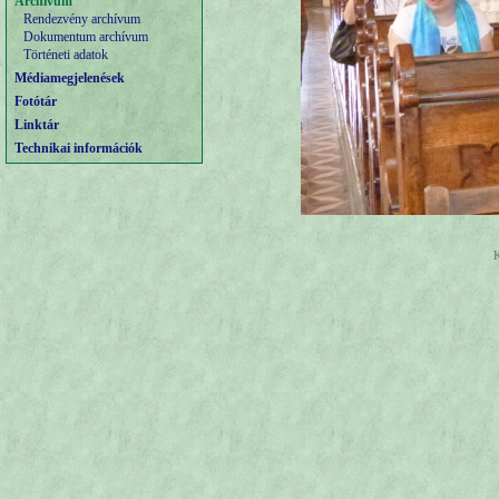
Archívum
Rendezvény archívum
Dokumentum archívum
Történeti adatok
Médiamegjelenések
Fotótár
Linktár
Technikai információk
K