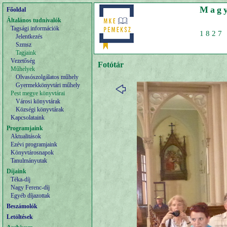
Magy
Főoldal
Általános tudnivalók
Tagsági információk
1827 
Jelentkezés
Szmsz
Tagjaink
Vezetőség
Fotótár
Műhelyek
Olvasószolgálatos műhely
Gyermekkönyvtári műhely
Pest megye könyvtárai
Városi könyvtárak
Községi könyvtárak
Kapcsolataink
Programjaink
Aktualitások
Ezévi programjaink
Könyvtárosnapok
Tanulmányutak
Díjaink
Téka-díj
Nagy Ferenc-díj
Egyéb díjazottak
Beszámolók
Letöltések