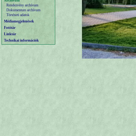
Archívum
Rendezvény archívum
Dokumentum archívum
Történeti adatok
Médiamegjelenések
Fotótár
Linktár
Technikai információk