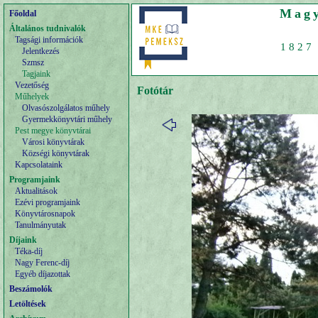
Magy
Főoldal
Általános tudnivalók
Tagsági információk
1827 
Jelentkezés
Szmsz
Tagjaink
Vezetőség
Fotótár
Műhelyek
Olvasószolgálatos műhely
Gyermekkönyvtári műhely
Pest megye könyvtárai
Városi könyvtárak
Községi könyvtárak
Kapcsolataink
Programjaink
Aktualitások
Ezévi programjaink
Könyvtárosnapok
Tanulmányutak
Díjaink
Téka-díj
Nagy Ferenc-díj
Egyéb díjazottak
Beszámolók
Letöltések