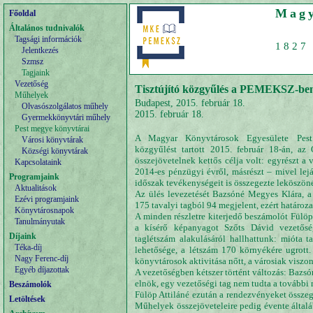
Magy
Főoldal
Általános tudnivalók
Tagsági információk
1827 
Jelentkezés
Szmsz
Tagjaink
Vezetőség
Tisztújító közgyűlés a PEMEKSZ-be
Műhelyek
Budapest, 2015. február 18.
Olvasószolgálatos műhely
2015. február 18.
Gyermekkönyvtári műhely
Pest megye könyvtárai
A Magyar Könyvtárosok Egyesülete Pes
Városi könyvtárak
közgyűlést tartott 2015. február 18-án, az
Községi könyvtárak
összejövetelnek kettős célja volt: egyrészt a 
Kapcsolataink
2014-es pénzügyi évről, másrészt – mivel lej
Programjaink
időszak tevékenységeit is összegezte leköszöné
Aktualitások
Az ülés levezetését Bazsóné Megyes Klára, a
Ezévi programjaink
175 tavalyi tagból 94 megjelent, ezért határoz
Könyvtárosnapok
A minden részletre kiterjedő beszámolót Fülöp
Tanulmányutak
a kísérő képanyagot Szőts Dávid vezetőség
Díjaink
taglétszám alakulásáról hallhattunk: mióta 
Téka-díj
lehetősége, a létszám 170 környékére ugrott
Nagy Ferenc-díj
könyvtárosok aktivitása nőtt, a városiak viszo
Egyéb díjazottak
A vezetőségben kétszer történt változás: Bazsó
elnök, egy vezetőségi tag nem tudta a további m
Beszámolók
Fülöp Attiláné ezután a rendezvényeket össze
Letöltések
Műhelyek összejöveteleire pedig évente által