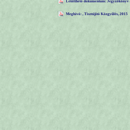
Letölthető dokumentum: Jegyzőkönyv a
Meghívó: , Tisztújító Közgyűlés, 2015