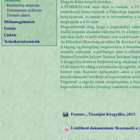
Archívum
Megyes Klára beszélt röviden.
Rendezvény archívum
A PEMEKSZ-nek saját díjai is vannak: a 25 é
Dokumentum archívum
rendelkező) könyvtárosok a Téka-díjat kapják,
Történeti adatok
benyújtaniuk, és immár itt is követelmény a 
megkapták a 4 év alatt.
Médiamegjelenések
Megemlítendő még, hogy a jogszabályi változ
Fotótár
önálló számlát alszámla váltotta fel, és a köny
Linktár
Jancskár Judit is szólt néhány szót a szervezet
Technikai információk
Az Ellenőrző Bizottság nevében Dr. Kovács Csil
A tagság egyhangúlag megszavazta a beszámol
személy változott: a jelöltséget nem is válla
Damner Erzsébet helyett Vadászi Istvánné kapot
A közgyűlés közbeni büféebéd még alkalmat ny
15 fő lépett be eddig a pemekszbe új tagként, 
Szünet után Bazsóné tájékoztatót adott a jele
közalkalmazotti bértáblával kapcsolatban arról 
Végezetül a régi-új elnök megköszönte a bizal
kapcsolódva vázolta jelenlegi ismereteit a kön
Fotótár: , Tisztújító Közgyűlés, 2015
Letölthető dokumentum: Beszámoló a 