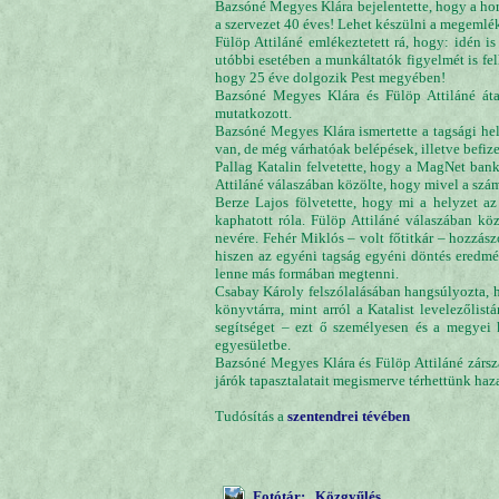
Bazsóné Megyes Klára bejelentette, hogy a horv
a szervezet 40 éves! Lehet készülni a megemlék
Fülöp Attiláné emlékeztetett rá, hogy: idén is
utóbbi esetében a munkáltatók figyelmét is felh
hogy 25 éve dolgozik Pest megyében!
Bazsóné Megyes Klára és Fülöp Attiláné átad
mutatkozott.
Bazsóné Megyes Klára ismertette a tagsági hel
van, de még várhatóak belépések, illetve befizet
Pallag Katalin felvetette, hogy a MagNet bank
Attiláné válaszában közölte, hogy mivel a szám
Berze Lajos fölvetette, hogy mi a helyzet az
kaphatott róla. Fülöp Attiláné válaszában kö
nevére. Fehér Miklós – volt főtitkár – hozzász
hiszen az egyéni tagság egyéni döntés eredmé
lenne más formában megtenni.
Csabay Károly felszólalásában hangsúlyozta, h
könyvtárra, mint arról a Katalist levelezőli
segítséget – ezt ő személyesen és a megyei 
egyesületbe.
Bazsóné Megyes Klára és Fülöp Attiláné zársz
járók tapasztalatait megismerve térhettünk haz
Tudósítás a
szentendrei tévében
Fotótár: , Közgyűlés