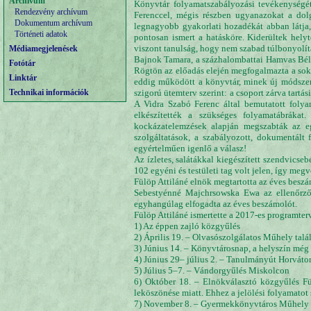
Archívum
Könyvtár folyamatszabályozási tevékenységé
Rendezvény archívum
Ferenccel, mégis részben ugyanazokat a dolg
Dokumentum archívum
legnagyobb gyakorlati hozadékát abban látja,
Történeti adatok
pontosan ismert a hatásköre. Kiderültek hely
viszont tanulság, hogy nem szabad túlbonyolíta
Médiamegjelenések
Bajnok Tamara, a százhalombattai Hamvas Béla
Fotótár
Rögtön az előadás elején megfogalmazta a soka
Linktár
eddig működött a könyvtár, minek új módszer
Technikai információk
szigorú ütemterv szerint: a csoport zárva tartá
A Vidra Szabó Ferenc által bemutatott folyam
elkészítették a szükséges folyamatábrákat
kockázatelemzések alapján megszabták az eg
szolgáltatások, a szabályozott, dokumentált
egyértelműen igenlő a válasz!
Az ízletes, salátákkal kiegészített szendvicse
102 egyéni és testületi tag volt jelen, így meg
Fülöp Attiláné elnök megtartotta az éves beszá
Sebestyénné Majchrsowska Ewa az ellenőrző 
egyhangúlag elfogadta az éves beszámolót.
Fülöp Attiláné ismertette a 2017-es programte
1) Az éppen zajló közgyűlés
2) Április 19. – Olvasószolgálatos Műhely talál
3) Június 14. – Könyvtárosnap, a helyszín még
4) Június 29– július 2. – Tanulmányút Horváto
5) Július 5–7. – Vándorgyűlés Miskolcon
6) Október 18. – Elnökválasztó közgyűlés Fül
leköszönése miatt. Ehhez a jelölési folyamatot
7) November 8. – Gyermekkönyvtáros Műhely t