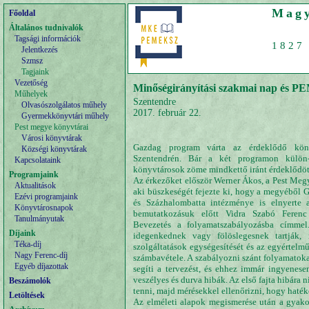
Magy
Főoldal
Általános tudnivalók
Tagsági információk
1827 
Jelentkezés
Szmsz
Tagjaink
Vezetőség
Minőségirányítási szakmai nap és 
Műhelyek
Szentendre
Olvasószolgálatos műhely
2017. február 22.
Gyermekkönyvtári műhely
Pest megye könyvtárai
Városi könyvtárak
Gazdag program várta az érdeklődő köny
Községi könyvtárak
Szentendrén. Bár a két programon külön-
Kapcsolataink
könyvtárosok zöme mindkettő iránt érdeklődöt
Programjaink
Az érkezőket először Werner Ákos, a Pest Meg
Aktualitások
aki büszkeségét fejezte ki, hogy a megyéből 
Ezévi programjaink
és Százhalombatta intézménye is elnyerte 
Könyvtárosnapok
bemutatkozásuk előtt Vidra Szabó Ferenc
Tanulmányutak
Bevezetés a folyamatszabályozásba címmel.
Díjaink
idegenkednek vagy fölöslegesnek tartják, 
Téka-díj
szolgáltatások egységesítését és az egyértelmű 
Nagy Ferenc-díj
számbavétele. A szabályozni szánt folyamatoka
Egyéb díjazottak
segíti a tervezést, és ehhez immár ingyenesen
veszélyes és durva hibák. Az első fajta hibára 
Beszámolók
tenni, majd mérésekkel ellenőrizni, hogy hatéko
Letöltések
Az elméleti alapok megismerése után a gyako