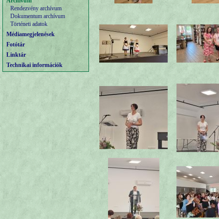
Archívum
Rendezvény archívum
Dokumentum archívum
Történeti adatok
Médiamegjelenések
Fotótár
Linktár
Technikai információk