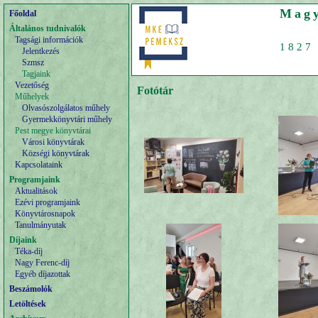
Magy
Főoldal
Általános tudnivalók
Tagsági információk
1827 
Jelentkezés
Szmsz
Tagjaink
Vezetőség
Fotótár
Műhelyek
Olvasószolgálatos műhely
Gyermekkönyvtári műhely
Pest megye könyvtárai
Városi könyvtárak
Községi könyvtárak
Kapcsolataink
Programjaink
Aktualitások
Ezévi programjaink
Könyvtárosnapok
Tanulmányutak
Díjaink
Téka-díj
Nagy Ferenc-díj
Egyéb díjazottak
Beszámolók
Letöltések