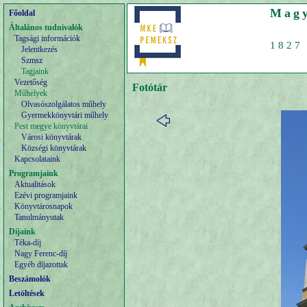
Magy
Főoldal
Általános tudnivalók
Tagsági információk
1827 
Jelentkezés
Szmsz
Tagjaink
Vezetőség
Fotótár
Műhelyek
Olvasószolgálatos műhely
Gyermekkönyvtári műhely
Pest megye könyvtárai
Városi könyvtárak
Községi könyvtárak
Kapcsolataink
Programjaink
Aktualitások
Ezévi programjaink
Könyvtárosnapok
Tanulmányutak
Díjaink
Téka-díj
Nagy Ferenc-díj
Egyéb díjazottak
Beszámolók
Letöltések