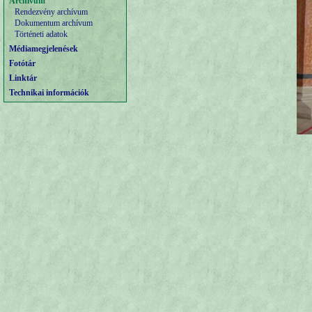
Archívum
Rendezvény archívum
Dokumentum archívum
Történeti adatok
Médiamegjelenések
Fotótár
Linktár
Technikai információk