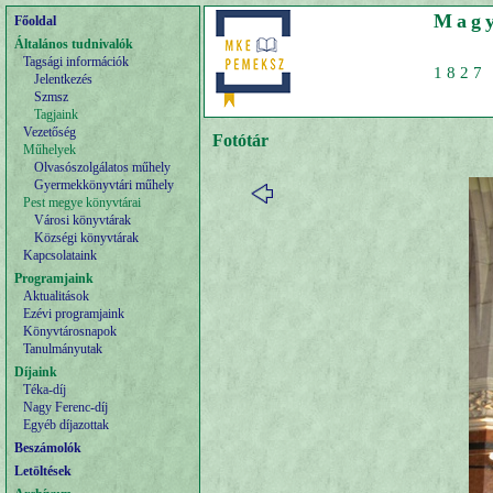
Magy
Főoldal
Általános tudnivalók
Tagsági információk
1827 
Jelentkezés
Szmsz
Tagjaink
Vezetőség
Fotótár
Műhelyek
Olvasószolgálatos műhely
Gyermekkönyvtári műhely
Pest megye könyvtárai
Városi könyvtárak
Községi könyvtárak
Kapcsolataink
Programjaink
Aktualitások
Ezévi programjaink
Könyvtárosnapok
Tanulmányutak
Díjaink
Téka-díj
Nagy Ferenc-díj
Egyéb díjazottak
Beszámolók
Letöltések