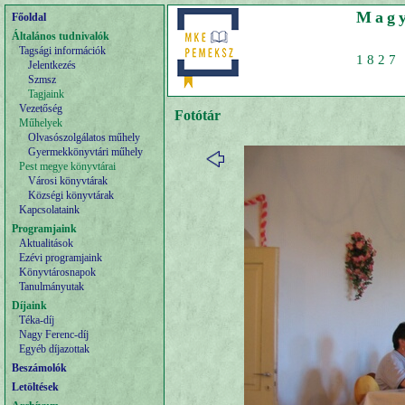
Magy
Főoldal
Általános tudnivalók
Tagsági információk
1827 
Jelentkezés
Szmsz
Tagjaink
Vezetőség
Fotótár
Műhelyek
Olvasószolgálatos műhely
Gyermekkönyvtári műhely
Pest megye könyvtárai
Városi könyvtárak
Községi könyvtárak
Kapcsolataink
Programjaink
Aktualitások
Ezévi programjaink
Könyvtárosnapok
Tanulmányutak
Díjaink
Téka-díj
Nagy Ferenc-díj
Egyéb díjazottak
Beszámolók
Letöltések