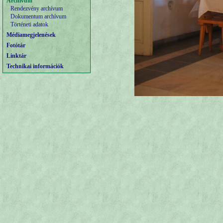
Archívum
Rendezvény archívum
Dokumentum archívum
Történeti adatok
Médiamegjelenések
Fotótár
Linktár
Technikai információk